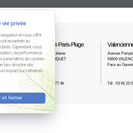
 vie privée
navigation et vous offrir
ont essentiels au
Le Touquet-Paris-Plage
Valencienn
activés. Cependant, vous
lisation, de performance
2 avenue des phares
Avenue Pompi
os paramètres de cookies
62520 LE TOUQUET
59300 VALENC
n bas de notre site.
Face au Gaum
r un impact sur certaines
Tél : 03 21 06 77 46
Tél : 03 66 20 
 et fermer