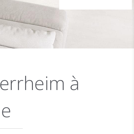
errheim à
le