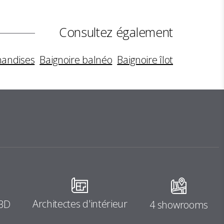
Consultez également
handises
Baignoire balnéo
Baignoire îlot
Architectes d'intérieur
 3D
4 showrooms