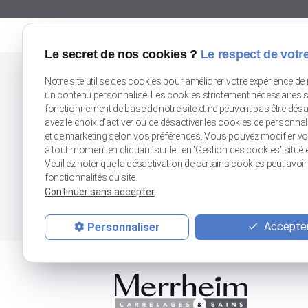
Le secret de nos cookies ?
Le respect de votre
Notre site utilise des cookies pour améliorer votre expérience de 
un contenu personnalisé. Les cookies strictement nécessaires s
Douai (Flines-Lez-Raches)
Lille Seclin
fonctionnement de base de notre site et ne peuvent pas être dés
avez le choix d'activer ou de désactiver les cookies de personna
80 rue du Moulin
Zone Unexpo
et de marketing selon vos préférences. Vous pouvez modifier v
59148 FLINES-LEZ-RACHES
Rue de l'Artisanat
à tout moment en cliquant sur le lien 'Gestion des cookies' situé e
59113 SECLIN
Veuillez noter que la désactivation de certains cookies peut avoi
fonctionnalités du site.
Continuer sans accepter
Tél : 03 27 89 10 64
Tél : 03 20 32 50 54
Accepter
Personnaliser