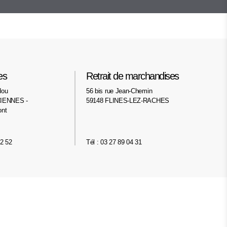
es
Retrait de marchandises
dou
56 bis rue Jean-Chemin
IENNES -
59148 FLINES-LEZ-RACHES
ont
02 52
Tél : 03 27 89 04 31