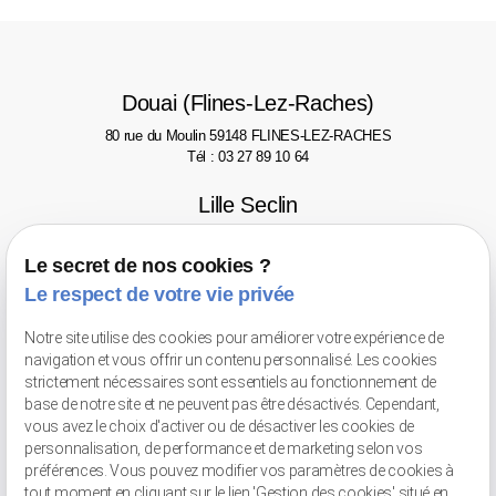
Douai (Flines-Lez-Raches)
80 rue du Moulin
59148 FLINES-LEZ-RACHES
Tél : 03 27 89 10 64
Lille Seclin
Zone Unexpo
Rue de l'Artisanat
59113 SECLIN
Le secret de nos cookies ?
Tél : 03 20 32 50 54
Le respect de votre vie privée
Le Touquet-Paris-Plage
Notre site utilise des cookies pour améliorer votre expérience de
navigation et vous offrir un contenu personnalisé. Les cookies
2 avenue des phares
62520 LE TOUQUET
Tél : 03 21 06 77 46
strictement nécessaires sont essentiels au fonctionnement de
base de notre site et ne peuvent pas être désactivés. Cependant,
Valenciennes
vous avez le choix d'activer ou de désactiver les cookies de
personnalisation, de performance et de marketing selon vos
Avenue Pompidou
59300 VALENCIENNES - Face au Gaumont
préférences. Vous pouvez modifier vos paramètres de cookies à
Tél : 03 66 20 02 52
tout moment en cliquant sur le lien 'Gestion des cookies' situé en