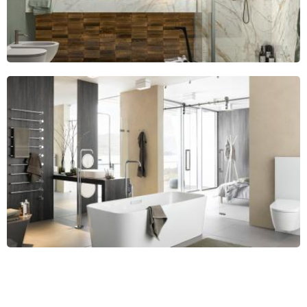
«
1
2
»