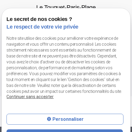
Le Touquet-Paris-Plage
2 avenue des phares
62520 LE TOUQUET
Le secret de nos cookies ?
Tél : 03 21 06 77 46
Le respect de votre vie privée
Valenciennes
Notre site utilise des cookies pour améliorer votre expérience de
Avenue Pompidou
59300 VALENCIENNES - Face au Gaumont
navigation et vous offrir un contenu personnalisé. Les cookies
Tél : 03 66 20 02 52
strictement nécessaires sont essentiels au fonctionnement de
base de notre site et ne peuvent pas être désactivés. Cependant,
Retrait de marchandises
vous avez le choix d'activer ou de désactiver les cookies de
personnalisation, de performance et de marketing selon vos
56 bis rue Jean-Chemin
59148 FLINES-LEZ-RACHES
préférences. Vous pouvez modifier vos paramètres de cookies à
Tél : 03 27 89 04 31
tout moment en cliquant sur le lien 'Gestion des cookies' situé en
bas de notre site. Veuillez noter que la désactivation de certains
cookies peut avoir un impact sur certaines fonctionnalités du site.
Continuer sans accepter
Personnaliser