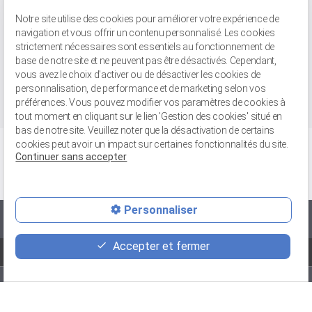
Avenue Pompidou
59300 VALENCIENNES - Face au Gaumont
Tél : 03 66 20 02 52
Notre site utilise des cookies pour améliorer votre expérience de
navigation et vous offrir un contenu personnalisé. Les cookies
Retrait de marchandises
strictement nécessaires sont essentiels au fonctionnement de
base de notre site et ne peuvent pas être désactivés. Cependant,
56 bis rue Jean-Chemin
59148 FLINES-LEZ-RACHES
vous avez le choix d'activer ou de désactiver les cookies de
Tél : 03 27 89 04 31
personnalisation, de performance et de marketing selon vos
préférences. Vous pouvez modifier vos paramètres de cookies à
tout moment en cliquant sur le lien 'Gestion des cookies' situé en
bas de notre site. Veuillez noter que la désactivation de certains
cookies peut avoir un impact sur certaines fonctionnalités du site.
Continuer sans accepter
Personnaliser
Vente avec ou sans pose
Accepter et fermer
-
-
-
Recrutement
Mentions légales
Politique de confidentialité
Plan du site
Avis
Avis
Avis
Avis Merrheim
Avis Merrheim Le
Merrheim
Merrheim
Merrheim
Valenciennes
Touquet
Retour