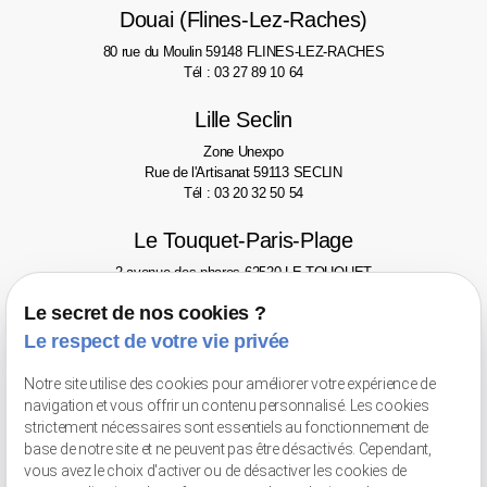
Douai (Flines-Lez-Raches)
80 rue du Moulin
59148 FLINES-LEZ-RACHES
Tél : 03 27 89 10 64
Lille Seclin
Zone Unexpo
Rue de l'Artisanat
59113 SECLIN
Tél : 03 20 32 50 54
Le Touquet-Paris-Plage
2 avenue des phares
62520 LE TOUQUET
Tél : 03 21 06 77 46
Le secret de nos cookies ?
Valenciennes
Le respect de votre vie privée
Avenue Pompidou
59300 VALENCIENNES - Face au Gaumont
Notre site utilise des cookies pour améliorer votre expérience de
Tél : 03 66 20 02 52
navigation et vous offrir un contenu personnalisé. Les cookies
strictement nécessaires sont essentiels au fonctionnement de
Retrait de marchandises
base de notre site et ne peuvent pas être désactivés. Cependant,
vous avez le choix d'activer ou de désactiver les cookies de
56 bis rue Jean-Chemin
59148 FLINES-LEZ-RACHES