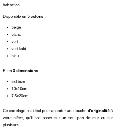
habitation.
Disponible en
5 coloris
:
beige
blanc
vert
vert kaki
bleu
Et en
3 dimensions
:
5x15cm
10x10cm
7.5x20cm
Ce carrelage est idéal pour apporter une touche
d'originalité
à
votre pièce, qu'il soit poser sur un seul pan de mur ou sur
plusieurs.