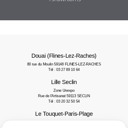
Douai (Flines-Lez-Raches)
80 rue du Moulin
59148 FLINES-LEZ-RACHES
Tél : 03 27 89 10 64
Lille Seclin
Zone Unexpo
Rue de l'Artisanat
59113 SECLIN
Tél : 03 20 32 50 54
Le Touquet-Paris-Plage
2 avenue des phares
62520 LE TOUQUET
Tél : 03 21 06 77 46