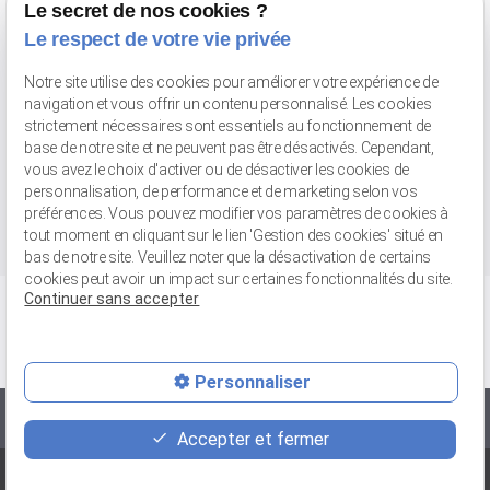
Le secret de nos cookies ?
Le respect de votre vie privée
Valenciennes
Avenue Pompidou
59300 VALENCIENNES - Face au Gaumont
Notre site utilise des cookies pour améliorer votre expérience de
Tél : 03 66 20 02 52
navigation et vous offrir un contenu personnalisé. Les cookies
strictement nécessaires sont essentiels au fonctionnement de
Retrait de marchandises
base de notre site et ne peuvent pas être désactivés. Cependant,
vous avez le choix d'activer ou de désactiver les cookies de
56 bis rue Jean-Chemin
59148 FLINES-LEZ-RACHES
personnalisation, de performance et de marketing selon vos
Tél : 03 27 89 04 31
préférences. Vous pouvez modifier vos paramètres de cookies à
tout moment en cliquant sur le lien 'Gestion des cookies' situé en
bas de notre site. Veuillez noter que la désactivation de certains
cookies peut avoir un impact sur certaines fonctionnalités du site.
Continuer sans accepter
Personnaliser
Vente avec ou sans pose
Accepter et fermer
-
-
-
Recrutement
Mentions légales
Politique de confidentialité
Plan du site