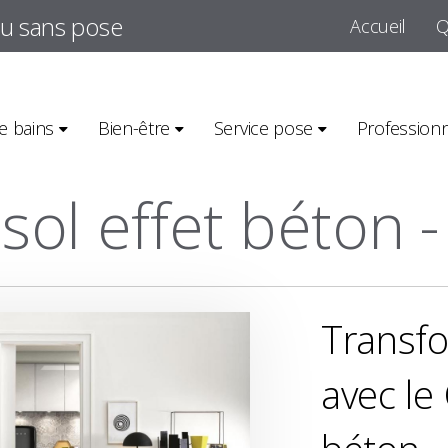
ou sans pose
Accueil
Q
ccueil
>
Nos réalisations carrelage
>
Grand format
>
Carrelage sol effet 
e bains
Bien-être
Service pose
Profession
 sol effet béton 
Transf
avec le 