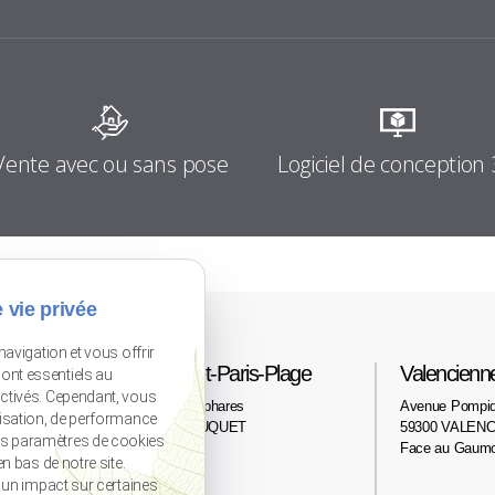
Logiciel de conception
Vente avec ou sans pose
 vie privée
navigation et vous offrir
Le Touquet-Paris-Plage
Valencienn
ont essentiels au
activés. Cependant, vous
2 avenue des phares
Avenue Pompi
lisation, de performance
62520 LE TOUQUET
59300 VALENC
os paramètres de cookies
Face au Gaum
n bas de notre site.
r un impact sur certaines