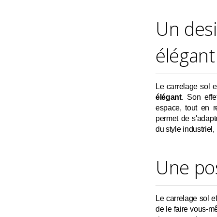
Un des
élégant
Le carrelage sol 
élégant
. Son eff
espace, tout en 
permet de s'adapte
du style industrie
Une pos
Le carrelage sol ef
de le faire vous-m