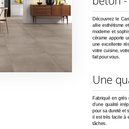
béton 
Découvrez le Carr
allie esthétisme e
moderne et sophis
cérame apporte une
une excellente ré
votre cuisine, votr
fait pour vous.
Une qua
Fabriqué en grès c
d'une qualité irr
pour sa dureté et 
il est très facile à
tâches.