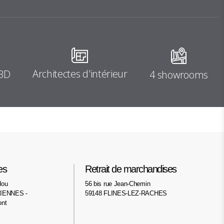
Architectes d'intérieur
 3D
4 showrooms
es
Retrait de marchandises
dou
56 bis rue Jean-Chemin
IENNES -
59148 FLINES-LEZ-RACHES
ont