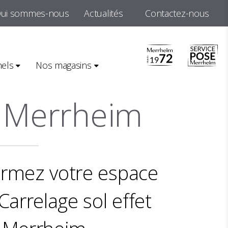
ui sommes-nous
Actualités
Contactez-nous
béton - Merrheim
nels
Nos magasins
- Merrheim
ormez votre espace
Carrelage sol effet