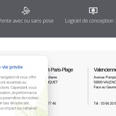
Logiciel de conception
Vente avec ou sans pose
 vie privée
Le Touquet-Paris-Plage
Valencienn
navigation et vous offrir
2 avenue des phares
Avenue Pompi
62520 LE TOUQUET
59300 VALENC
ont essentiels au
Face au Gaum
activés. Cependant, vous
lisation, de performance
os paramètres de cookies
n bas de notre site.
Tél : 03 21 06 77 46
Tél : 03 66 20 
r un impact sur certaines