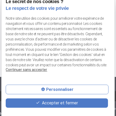
Le secret de nos cookies ?
Avenue Pompidou
59300 VALENCIENNES - Face au Gaumont
Le respect de votre vie privée
Tél : 03 66 20 02 52
Notre site utilise des cookies pour améliorer votre expérience de
Retrait de marchandises
navigation et vous offrir un contenu personnalisé. Les cookies
56 bis rue Jean-Chemin
59148 FLINES-LEZ-RACHES
strictement nécessaires sont essentiels au fonctionnement de
Tél : 03 27 89 04 31
base de notre site et ne peuvent pas être désactivés. Cependant,
vous avez le choix d'activer ou de désactiver les cookies de
personnalisation, de performance et de marketing selon vos
préférences. Vous pouvez modifier vos paramètres de cookies à
tout moment en cliquant sur le lien 'Gestion des cookies' situé en
bas de notre site. Veuillez noter que la désactivation de certains
cookies peut avoir un impact sur certaines fonctionnalités du site.
Continuer sans accepter
Vente avec ou sans pose
Personnaliser
-
-
-
Recrutement
Mentions légales
Politique de confidentialité
Plan du site
Accepter et fermer
Avis
Avis
Avis
Avis Merrheim
Avis Merrheim Le
Merrheim
Merrheim
Merrheim
Valenciennes
Touquet