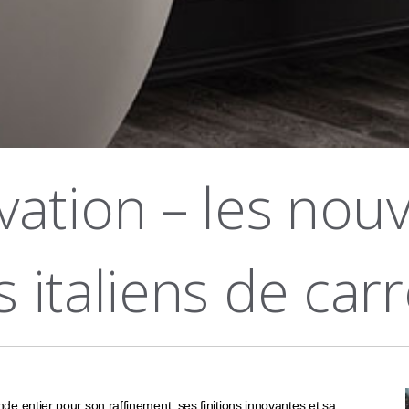
vation – les nou
s italiens de car
de entier pour son raffinement, ses finitions innovantes et sa