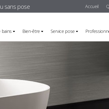
ou sans pose
Accueil
Q
e bains
Bien-être
Service pose
Professionn