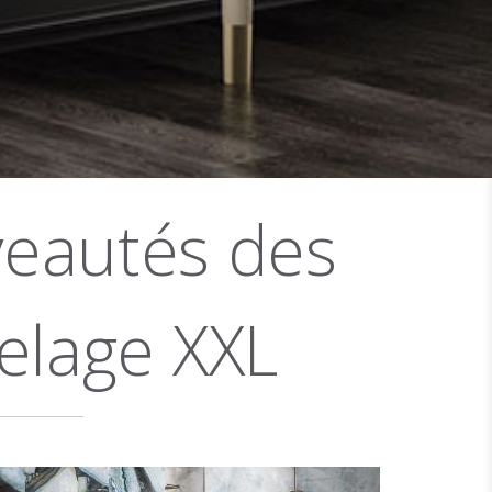
veautés des
relage XXL