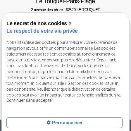
Le Touquet-Paris-Plage
2 avenue des phares
62520 LE TOUQUET
Tél : 03 21 06 77 46
Le secret de nos cookies ?
Valenciennes
Le respect de votre vie privée
Avenue Pompidou
59300 VALENCIENNES - Face au Gaumont
Tél : 03 66 20 02 52
Notre site utilise des cookies pour améliorer votre expérience de
navigation et vous offrir un contenu personnalisé. Les cookies
Retrait de marchandises
strictement nécessaires sont essentiels au fonctionnement de
base de notre site et ne peuvent pas être désactivés. Cependant,
56 bis rue Jean-Chemin
59148 FLINES-LEZ-RACHES
vous avez le choix d'activer ou de désactiver les cookies de
Tél : 03 27 89 04 31
personnalisation, de performance et de marketing selon vos
préférences. Vous pouvez modifier vos paramètres de cookies à
tout moment en cliquant sur le lien 'Gestion des cookies' situé en
bas de notre site. Veuillez noter que la désactivation de certains
cookies peut avoir un impact sur certaines fonctionnalités du site.
Continuer sans accepter
Personnaliser
Vente avec ou sans pose