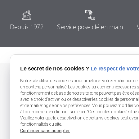
Depuis 1972
Service pose clé en main
Le secret de nos cookies ?
Le respect de votre
Notre site utilise des cookies pour améliorer votre expérience de 
Douai (Flines-Lez-Raches)
Lille Seclin
un contenu personnalisé. Les cookies strictement nécessaires s
fonctionnement de base de notre site et ne peuvent pas être dés
80 rue du Moulin
Zone Unexpo
avez le choix d'activer ou de désactiver les cookies de personna
59148 FLINES-LEZ-RACHES
Rue de l'Artisanat
et de marketing selon vos préférences. Vous pouvez modifier v
59113 SECLIN
à tout moment en cliquant sur le lien 'Gestion des cookies' situé e
Veuillez noter que la désactivation de certains cookies peut avoi
fonctionnalités du site.
Tél : 03 27 89 10 64
Tél : 03 20 32 50 54
Continuer sans accepter