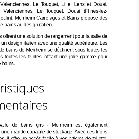
Valenciennes, Le Touquet, Lille, Lens et Douai.
 Valenciennes, Le Touquet, Douai (Flines-lez-
(Seclin), Merrheim Carrelages et Bains propose des
e bains au design italien.
s offrent une solution de rangement pour la salle de
un design italien avec une qualité supérieure. Les
de bains de Merrheim se déclinent sous toutes les
s toutes les teintes, offrant une jolie gamme pour
e bains.
ristiques
mentaires
lle de bains gris - Merrheim est également
nt une grande capacité de stockage. Avec des tiroirs
s, il offre un accès facile à vos articles de toilette.