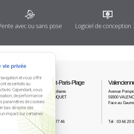
Logiciel de conception
Vente avec ou sans pose
 vie privée
navigation et vous offrir
Le Touquet-Paris-Plage
Valencienn
ont essentiels au
activés. Cependant, vous
2 avenue des phares
Avenue Pompi
lisation, de performance
62520 LE TOUQUET
59300 VALENC
os paramètres de cookies
Face au Gaum
n bas de notre site.
r un impact sur certaines
Tél : 03 21 06 77 46
Tél : 03 66 20 