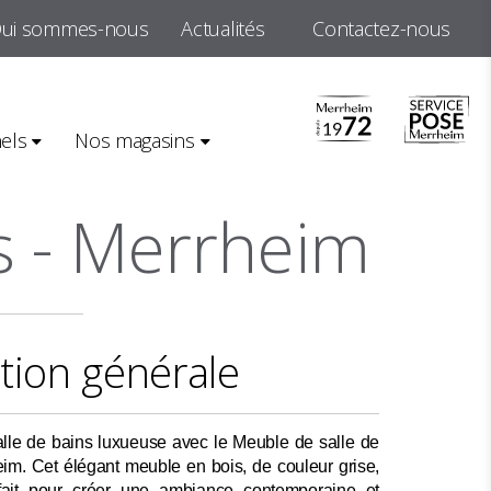
ui sommes-nous
Actualités
Contactez-nous
e bains gris - Merrheim
els
Nos magasins
is - Merrheim
tion générale
alle de bains luxueuse avec le Meuble de salle de
eim. Cet élégant meuble en bois, de couleur grise,
fait pour créer une ambiance contemporaine et