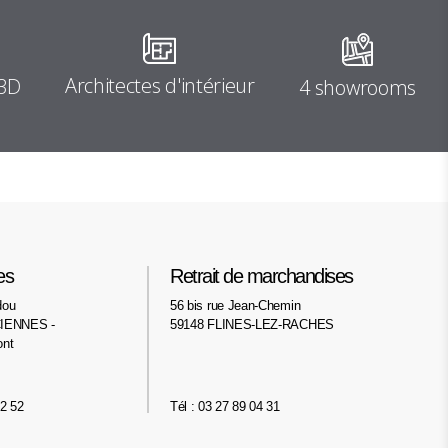
Architectes d'intérieur
 3D
4 showrooms
es
Retrait de marchandises
dou
56 bis rue Jean-Chemin
IENNES -
59148 FLINES-LEZ-RACHES
ont
02 52
Tél : 03 27 89 04 31