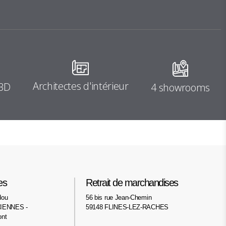
Architectes d'intérieur
 3D
4 showrooms
es
Retrait de marchandises
dou
56 bis rue Jean-Chemin
IENNES -
59148 FLINES-LEZ-RACHES
ont