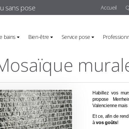
ou sans pose
Accueil
Q
es ici :
Accueil
>
Nos réalisations carrelage
>
Carrelage mural
>
Mosaïque
e bains
Bien-être
Service pose
Profession
Mosaïque mural
Habillez vos mu
propose Merrhei
Valencienne mais 
Et ce, afin de ren
à
vos goûts
!