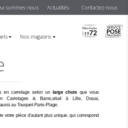
ui sommes-nous
Actualités
Contactez-nous
 murale
nels
Nos magasins
e
rs en carrelage selon un
large choix
que vous
m Carrelages & Bains,situé à Lille, Douai,
aussi au Touquet-Paris-Plage.
dre votre pièce d'autant plus unique, qui correspond