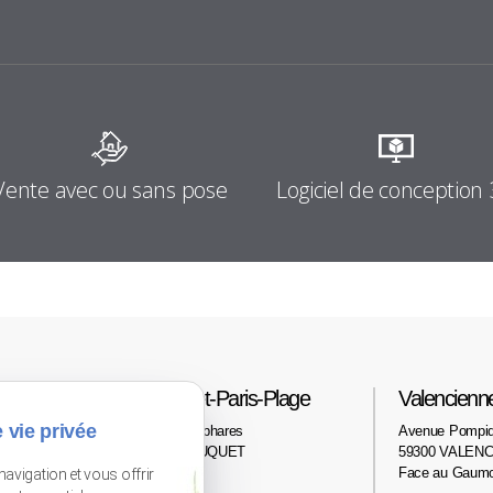
Logiciel de conception
Vente avec ou sans pose
Le Touquet-Paris-Plage
Valencienn
 vie privée
2 avenue des phares
Avenue Pompi
62520 LE TOUQUET
59300 VALENC
Face au Gaum
navigation et vous offrir