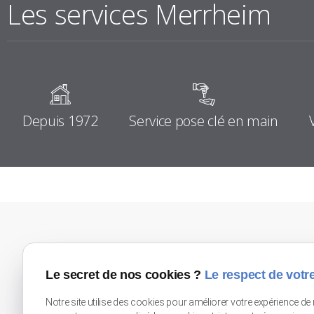
Les services Merrheim
Depuis 1972
Service pose clé en main
Douai (Flines-Lez-Raches)
Lille Seclin
Le secret de nos cookies ?
Le respect de votre
80 rue du Moulin
Zone Unexpo
59148 FLINES-LEZ-RACHES
Rue de l'Artisanat
59113 SECLIN
Notre site utilise des cookies pour améliorer votre expérience de 