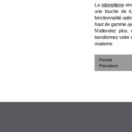
La
robinetterie
enc
une touche de lu
fonctionnalité optim
haut de gamme ajo
N'attendez plus, 
transformez votre 
moderne
Produit
Précédent