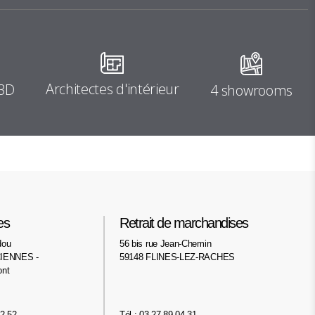
Architectes d'intérieur
 3D
4 showrooms
es
Retrait de marchandises
dou
56 bis rue Jean-Chemin
IENNES -
59148 FLINES-LEZ-RACHES
ont
02 52
Tél : 03 27 89 04 31