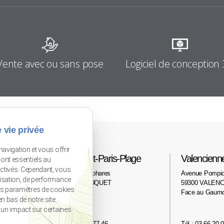
Logiciel de conception
Vente avec ou sans pose
 vie privée
navigation et vous offrir
Le Touquet-Paris-Plage
Valencienn
ont essentiels au
activés. Cependant, vous
2 avenue des phares
Avenue Pompi
lisation, de performance
62520 LE TOUQUET
59300 VALENC
os paramètres de cookies
Face au Gaum
n bas de notre site.
r un impact sur certaines
Tél : 03 21 06 77 46
Tél : 03 66 20 