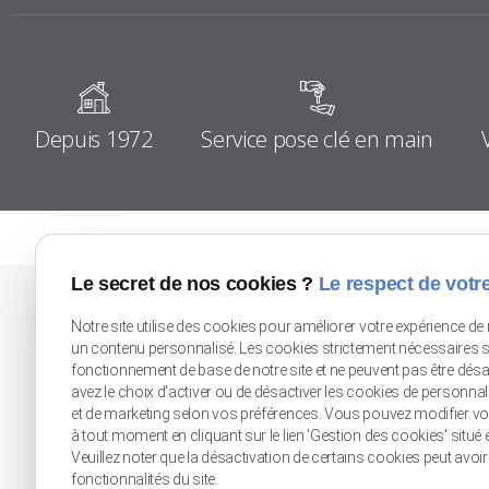
Depuis 1972
Service pose clé en main
Le secret de nos cookies ?
Le respect de votre
Notre site utilise des cookies pour améliorer votre expérience de 
Douai (Flines-Lez-Raches)
Lille Seclin
un contenu personnalisé. Les cookies strictement nécessaires s
fonctionnement de base de notre site et ne peuvent pas être dés
80 rue du Moulin
Zone Unexpo
avez le choix d'activer ou de désactiver les cookies de personna
59148 FLINES-LEZ-RACHES
Rue de l'Artisanat
et de marketing selon vos préférences. Vous pouvez modifier v
59113 SECLIN
à tout moment en cliquant sur le lien 'Gestion des cookies' situé e
Veuillez noter que la désactivation de certains cookies peut avoi
fonctionnalités du site.
Tél : 03 27 89 10 64
Tél : 03 20 32 50 54