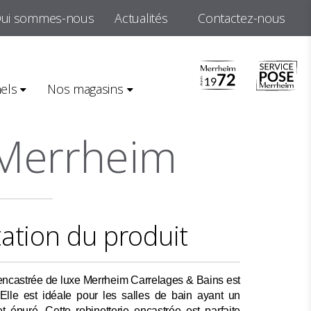
ui sommes-nous
Actualités
Contactez-nous
trée - Merrheim
els
Nos magasins
 Merrheim
ation du produit
 encastrée de luxe Merrheim Carrelages & Bains est
 Elle est idéale pour les salles de bain ayant un
 épuré. Cette robinetterie encastrée est parfaite