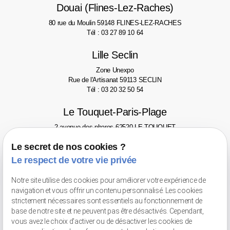
Douai (Flines-Lez-Raches)
80 rue du Moulin
59148 FLINES-LEZ-RACHES
Tél : 03 27 89 10 64
Lille Seclin
Zone Unexpo
Rue de l'Artisanat
59113 SECLIN
Tél : 03 20 32 50 54
Le Touquet-Paris-Plage
2 avenue des phares
62520 LE TOUQUET
Tél : 03 21 06 77 46
Le secret de nos cookies ?
Valenciennes
Le respect de votre vie privée
Avenue Pompidou
59300 VALENCIENNES - Face au Gaumont
Notre site utilise des cookies pour améliorer votre expérience de
Tél : 03 66 20 02 52
navigation et vous offrir un contenu personnalisé. Les cookies
strictement nécessaires sont essentiels au fonctionnement de
Retrait de marchandises
base de notre site et ne peuvent pas être désactivés. Cependant,
vous avez le choix d'activer ou de désactiver les cookies de
56 bis rue Jean-Chemin
59148 FLINES-LEZ-RACHES