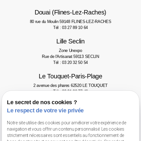
Douai (Flines-Lez-Raches)
80 rue du Moulin
59148 FLINES-LEZ-RACHES
Tél : 03 27 89 10 64
Lille Seclin
Zone Unexpo
Rue de l'Artisanat
59113 SECLIN
Tél : 03 20 32 50 54
Le Touquet-Paris-Plage
2 avenue des phares
62520 LE TOUQUET
Tél : 03 21 06 77 46
Le secret de nos cookies ?
Valenciennes
Le respect de votre vie privée
Avenue Pompidou
59300 VALENCIENNES - Face au Gaumont
Tél : 03 66 20 02 52
Notre site utilise des cookies pour améliorer votre expérience de
navigation et vous offrir un contenu personnalisé. Les cookies
Retrait de marchandises
strictement nécessaires sont essentiels au fonctionnement de