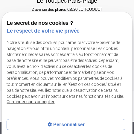
Le Touquet-Paris-Plage
2 avenue des phares
62520 LE TOUQUET
Tél : 03 21 06 77 46
Le secret de nos cookies ?
Valenciennes
Le respect de votre vie privée
Avenue Pompidou
59300 VALENCIENNES - Face au Gaumont
Notre site utilise des cookies pour améliorer votre expérience de
Tél : 03 66 20 02 52
navigation et vous offrir un contenu personnalisé. Les cookies
strictement nécessaires sont essentiels au fonctionnement de
Retrait de marchandises
base de notre site et ne peuvent pas être désactivés. Cependant,
56 bis rue Jean-Chemin
59148 FLINES-LEZ-RACHES
vous avez le choix d'activer ou de désactiver les cookies de
Tél : 03 27 89 04 31
personnalisation, de performance et de marketing selon vos
préférences. Vous pouvez modifier vos paramètres de cookies à
tout moment en cliquant sur le lien 'Gestion des cookies' situé en
bas de notre site. Veuillez noter que la désactivation de certains
cookies peut avoir un impact sur certaines fonctionnalités du site.
Continuer sans accepter
Personnaliser
Vente avec ou sans pose