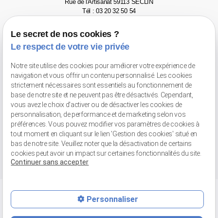
Rue de l'Artisanat
59113 SECLIN
Tél : 03 20 32 50 54
Le Touquet-Paris-Plage
Le secret de nos cookies ?
Le respect de votre vie privée
2 avenue des phares
62520 LE TOUQUET
Tél : 03 21 06 77 46
Notre site utilise des cookies pour améliorer votre expérience de
navigation et vous offrir un contenu personnalisé. Les cookies
Valenciennes
strictement nécessaires sont essentiels au fonctionnement de
Avenue Pompidou
59300 VALENCIENNES - Face au Gaumont
base de notre site et ne peuvent pas être désactivés. Cependant,
Tél : 03 66 20 02 52
vous avez le choix d'activer ou de désactiver les cookies de
personnalisation, de performance et de marketing selon vos
Retrait de marchandises
préférences. Vous pouvez modifier vos paramètres de cookies à
tout moment en cliquant sur le lien 'Gestion des cookies' situé en
56 bis rue Jean-Chemin
59148 FLINES-LEZ-RACHES
bas de notre site. Veuillez noter que la désactivation de certains
Tél : 03 27 89 04 31
cookies peut avoir un impact sur certaines fonctionnalités du site.
Continuer sans accepter
Personnaliser