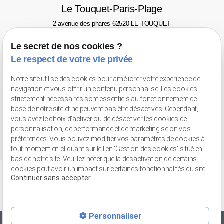
Le Touquet-Paris-Plage
2 avenue des phares
62520 LE TOUQUET
Tél : 03 21 06 77 46
Le secret de nos cookies ?
Valenciennes
Le respect de votre vie privée
Avenue Pompidou
59300 VALENCIENNES - Face au Gaumont
Notre site utilise des cookies pour améliorer votre expérience de
Tél : 03 66 20 02 52
navigation et vous offrir un contenu personnalisé. Les cookies
strictement nécessaires sont essentiels au fonctionnement de
Retrait de marchandises
base de notre site et ne peuvent pas être désactivés. Cependant,
56 bis rue Jean-Chemin
59148 FLINES-LEZ-RACHES
vous avez le choix d'activer ou de désactiver les cookies de
Tél : 03 27 89 04 31
personnalisation, de performance et de marketing selon vos
préférences. Vous pouvez modifier vos paramètres de cookies à
tout moment en cliquant sur le lien 'Gestion des cookies' situé en
bas de notre site. Veuillez noter que la désactivation de certains
cookies peut avoir un impact sur certaines fonctionnalités du site.
Continuer sans accepter
Personnaliser